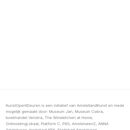
KunstOpentDeuren is een initiatief van AmstellandKunst en mede
mogelijk gemaakt door: Museum Jan, Museum Cobra,
boekhandel Venstra, The Winekitchen at Home,
OntmoetingLokaal, Platform C, P60, AmstelveenZ, ANNA
Amstelveen, bierlokaal KEK, Stadshart Amstelveen,