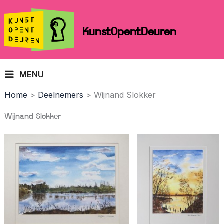
Skip
to
KunstOpentDeuren
content
MENU
Home
Deelnemers
Wijnand Slokker
Wijnand Slokker