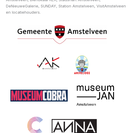
DeNieuweGalerie, SUNDAY, Station Amstelveen, VisitAmstelveen
en locatiehouders.