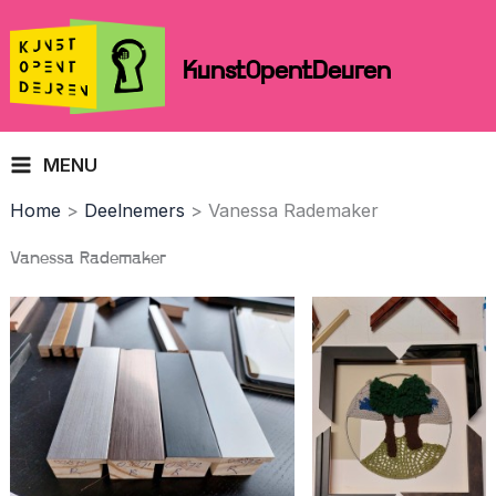
Skip
to
KunstOpentDeuren
content
MENU
Home
Deelnemers
Vanessa Rademaker
Vanessa Rademaker