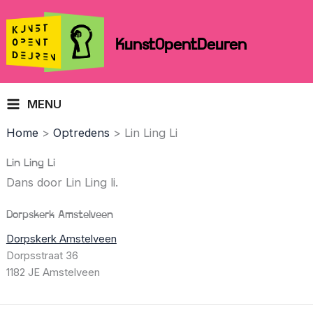
Skip
to
KunstOpentDeuren
content
MENU
Home
Optredens
Lin Ling Li
Lin Ling Li
Dans door Lin Ling li.
Dorpskerk Amstelveen
Dorpskerk Amstelveen
Dorpsstraat 36
1182 JE Amstelveen