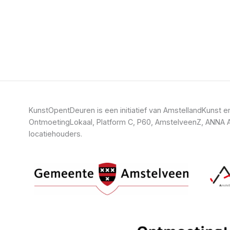
KunstOpentDeuren is een initiatief van AmstellandKuns
OntmoetingLokaal, Platform C, P60, AmstelveenZ, ANNA A
locatiehouders.