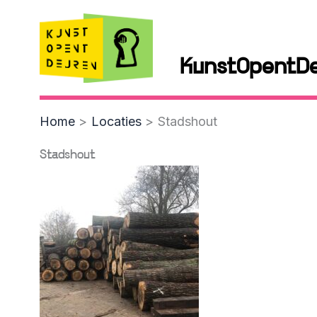
Skip
to
content
KunstOpentD
Home
Locaties
Stadshout
Stadshout