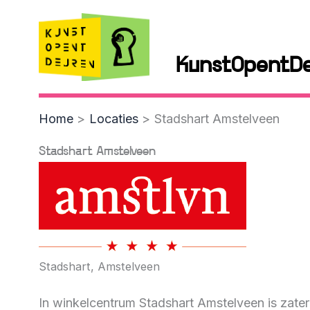
Skip
to
content
KunstOpentD
Home
Locaties
Stadshart Amstelveen
Stadshart Amstelveen
Stadshart,
Amstelveen
In winkelcentrum Stadshart Amstelveen is zate