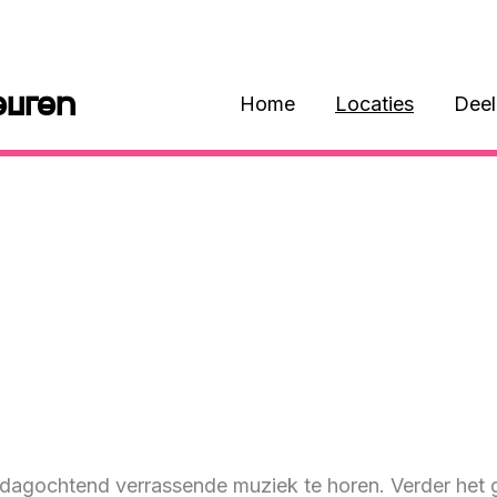
euren
Home
Locaties
Dee
rdagochtend verrassende muziek te horen. Verder het