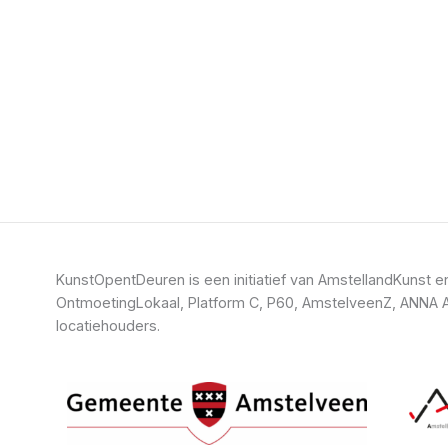
KunstOpentDeuren is een initiatief van AmstellandKuns
OntmoetingLokaal, Platform C, P60, AmstelveenZ, ANNA A
locatiehouders.