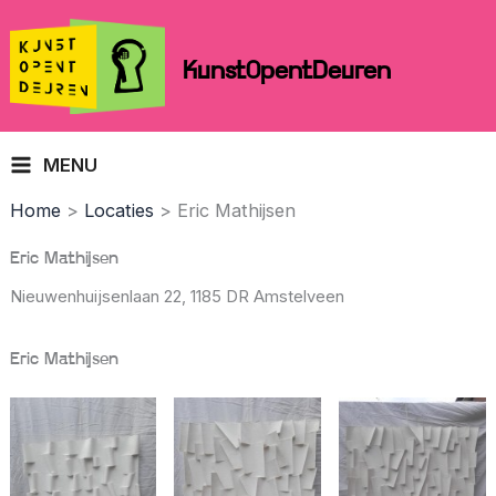
Skip
to
KunstOpentDeuren
content
MENU
Home
Locaties
Eric Mathijsen
Eric Mathijsen
Nieuwenhuijsenlaan 22,
1185 DR Amstelveen
Eric Mathijsen