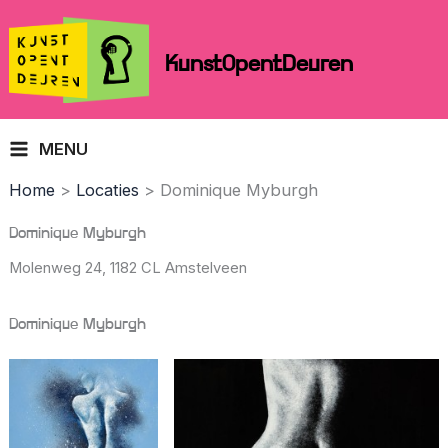
Skip
to
KunstOpentDeuren
content
MENU
Home
Locaties
Dominique Myburgh
Dominique Myburgh
Molenweg 24,
1182 CL Amstelveen
Dominique Myburgh