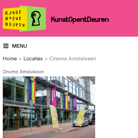
Skip
to
KunstOpentDeuren
content
MENU
Home
Locaties
Cinema Amstelveen
Cinema Amstelveen