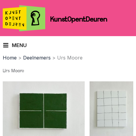
Skip
to
KunstOpentDeuren
content
MENU
Home
Deelnemers
Urs Moore
Urs Moore