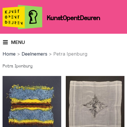
Skip
to
KunstOpentDeuren
content
MENU
Home
Deelnemers
Petra Ipenburg
Petra Ipenburg