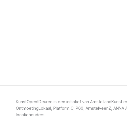
KunstOpentDeuren is een initiatief van AmstellandKuns
OntmoetingLokaal, Platform C, P60, AmstelveenZ, ANNA A
locatiehouders.