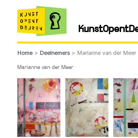
Skip
to
content
KunstOpentD
Home
Deelnemers
Marianne van der Meer
Marianne van der Meer