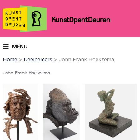
Skip
to
KunstOpentDeuren
content
MENU
Home
Deelnemers
John Frank Hoekzema
John Frank Hoekzema