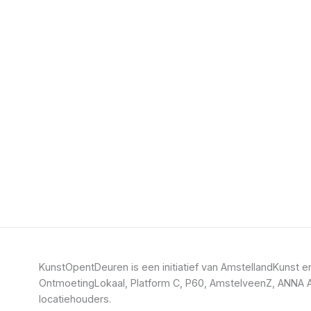
KunstOpentDeuren is een initiatief van AmstellandKuns
OntmoetingLokaal, Platform C, P60, AmstelveenZ, ANNA A
locatiehouders.