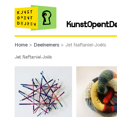
Skip
to
content
KunstOpentD
Home
Deelnemers
Jet Naftaniel-Joëls
Jet Naftaniel-Joëls