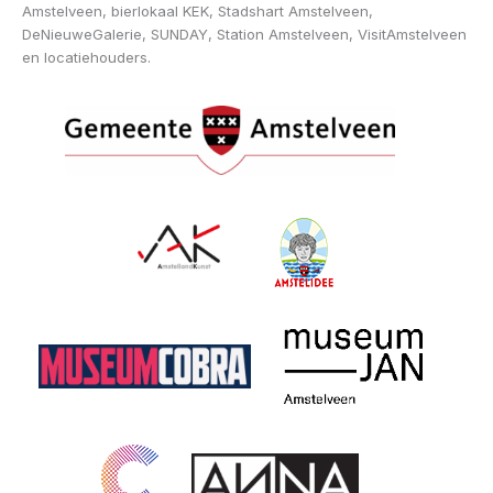
Amstelveen, bierlokaal KEK, Stadshart Amstelveen,
DeNieuweGalerie, SUNDAY, Station Amstelveen, VisitAmstelveen
en locatiehouders.