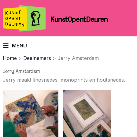
Skip
to
KunstOpentDeuren
content
MENU
Home
Deelnemers
Jerry Amsterdam
Jerry Amsterdam
Jerry maakt linosnedes, monoprints en houtsnedes.