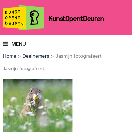
Skip
to
KunstOpentDeuren
content
MENU
Home
Deelnemers
Jasmijn fotografeert
Jasmijn fotografeert