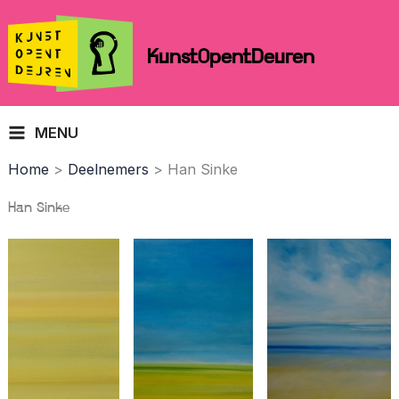
Skip
to
KunstOpentDeuren
content
MENU
Home
Deelnemers
Han Sinke
Han Sinke