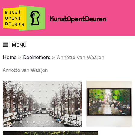
Skip
to
KunstOpentDeuren
content
MENU
Home
Deelnemers
Annette van Waaijen
Annette van Waaijen