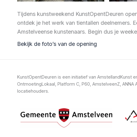
Tijdens kunstweekend KunstOpentDeuren opent 
ontdek je het werk van tientallen deelnemers. 
Amstelveense kunstenaars. Begin dus je weeken
Bekijk de foto’s van de opening
KunstOpentDeuren is een initiatief van AmstellandKuns
OntmoetingLokaal, Platform C, P60, AmstelveenZ, ANNA A
locatiehouders.