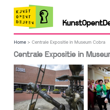
Skip
to
content
KunstOpentD
Home
Centrale Expositie in Museum Cobra
Centrale Expositie in Muse