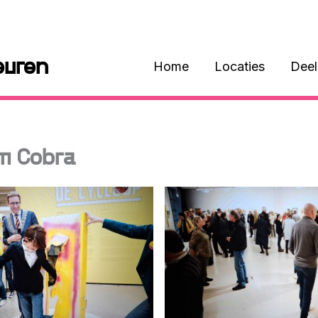
euren
Home
Locaties
Dee
um Cobra